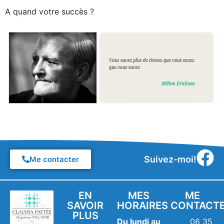
A quand votre succès ?
Suivez-moi!
Me contacter
EN
MES
ME
SAVOIR
HORAIRES
CONTACT
PLUS
Du lundi au
06 35