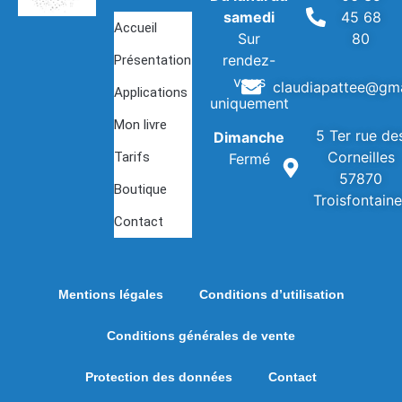
samedi
45 68
Accueil
Sur
80
rendez-
Présentation
vous
claudiapattee@gm
Applications
uniquement
Mon livre
5 Ter rue de
Dimanche
Corneilles
Tarifs
Fermé
57870
Boutique
Troisfontain
Contact
Mentions légales
Conditions d’utilisation
Conditions générales de vente
Protection des données
Contact