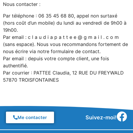
Nous contacter :
Par téléphone : 06 35 45 68 80, appel non surtaxé
(hors coût d’un mobile) du lundi au vendredi de 9h00 à
19h00.
Par email : c l a u d i a p a t t e e @ g m a i l . c o m
(sans espace). Nous vous recommandons fortement de
nous écrire via notre formulaire de contact.
Par email : depuis votre compte client, une fois
authentifié.
Par courrier : PATTEE Claudia, 12 RUE DU FREYWALD
57870 TROISFONTAINES
Suivez-moi!
Me contacter