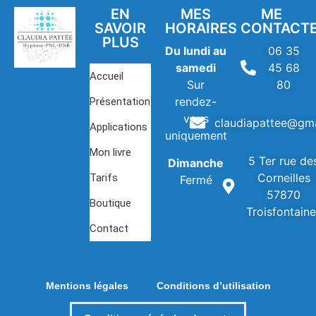
EN
MES
ME
SAVOIR
HORAIRES
CONTACT
PLUS
Du lundi au
06 35
samedi
45 68
Accueil
Sur
80
rendez-
Présentation
vous
claudiapattee@gm
Applications
uniquement
Mon livre
5 Ter rue de
Dimanche
Corneilles
Tarifs
Fermé
57870
Boutique
Troisfontain
Contact
Mentions légales
Conditions d’utilisation